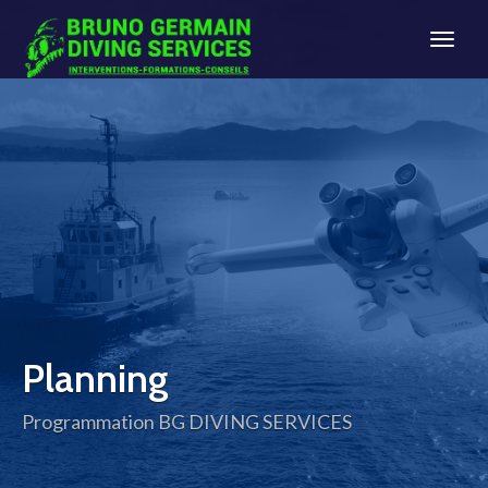
BG-
DIVING-
SERVICES
Planning
Programmation BG DIVING SERVICES