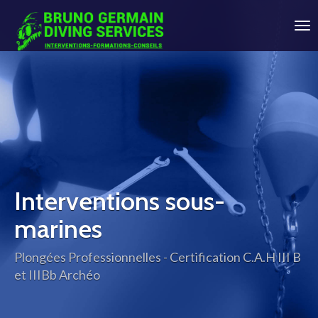
BG-
DIVING-
SERVICES
Interventions sous-
marines
Plongées Professionnelles - Certification C.A.H III B
et IIIBb Archéo