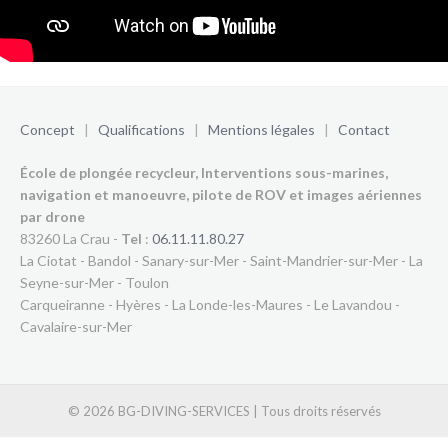
Concept
|
Qualifications
|
Mentions légales
|
Contact
École de plongée recycleur, Interventions sous-marines,
navigation et manoeuvre, pilote de ROV et images aériennes
par drone
83260 La Crau -
Tel
:
06.11.11.80.27
La Ciotat - Bandol - Sanary-sur-Mer - Saint-Mandrier-sur-Mer - La
Seyne-sur-Mer - Toulon
Carqueiranne - Hyères - La Londe-les-Maures - Le Lavandou -
Cavalaire-sur-Mer
© 2026 BG-DIVING-SERVICES | Tous droits réservés